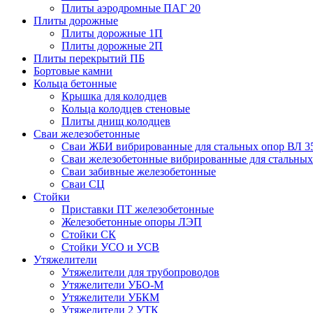
Плиты аэродромные ПАГ 20
Плиты дорожные
Плиты дорожные 1П
Плиты дорожные 2П
Плиты перекрытий ПБ
Бортовые камни
Кольца бетонные
Крышка для колодцев
Кольца колодцев стеновые
Плиты днищ колодцев
Сваи железобетонные
Сваи ЖБИ вибрированные для стальных опор ВЛ 3
Сваи железобетонные вибрированные для стальных
Сваи забивные железобетонные
Сваи СЦ
Стойки
Приставки ПТ железобетонные
Железобетонные опоры ЛЭП
Стойки СК
Стойки УСО и УСВ
Утяжелители
Утяжелители для трубопроводов
Утяжелители УБО-М
Утяжелители УБКМ
Утяжелители 2 УТК