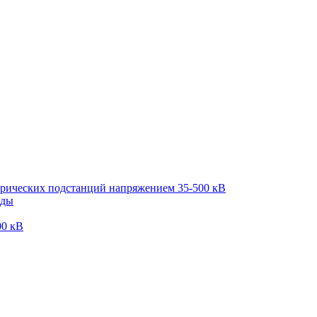
трических подстанций напряжением 35-500 кВ
оды
00 кВ