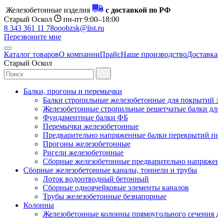
Железобетонные изделия
с доставкой по РФ
Старый Оскол
пн-пт 9:00–18:00
8 343 361 11 78
ooobzsk@list.ru
Перезвоните мне
Каталог товаров
О компании
Прайс
Наше производство
Доставка
Старый Оскол
Балки, прогоны и перемычки
Балки стропильные железобетонные для покрытий 
Железобетонные стропильные решетчатые балки для
Фундаментные балки ФБ
Перемычки железобетонные
Предварительно напряженные балки перекрытий пе
Прогоны железобетонные
Ригели железобетонные
Сборные железобетонные предварительно напряже
Сборные железобетонные каналы, тоннели и трубы
Лоток водоотводный бетонный
Сборные одноячейковые элементы каналов
Трубы железобетонные безнапорные
Колонны
Железобетонные колонны прямоугольного сечения 