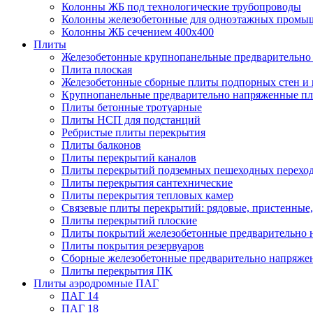
Колонны ЖБ под технологические трубопроводы
Колонны железобетонные для одноэтажных промы
Колонны ЖБ сечением 400х400
Плиты
Железобетонные крупнопанельные предварительно 
Плита плоская
Железобетонные сборные плиты подпорных стен и
Крупнопанельные предварительно напряженные п
Плиты бетонные тротуарные
Плиты НСП для подстанций
Ребристые плиты перекрытия
Плиты балконов
Плиты перекрытий каналов
Плиты перекрытий подземных пешеходных перехо
Плиты перекрытия сантехнические
Плиты перекрытия тепловых камер
Связевые плиты перекрытий: рядовые, пристенные,
Плиты перекрытий плоские
Плиты покрытий железобетонные предварительно н
Плиты покрытия резервуаров
Сборные железобетонные предварительно напряже
Плиты перекрытия ПК
Плиты аэродромные ПАГ
ПАГ 14
ПАГ 18