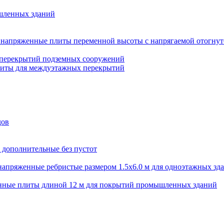
шленных зданий
напряженные плиты переменной высоты с напрягаемой отогнут
 перекрытий подземных сооружений
литы для междуэтажных перекрытий
дов
 дополнительные без пустот
апряженные ребристые размером 1.5х6.0 м для одноэтажных зд
нные плиты длиной 12 м для покрытий промышленных зданий