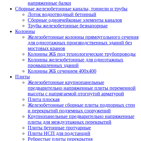
напряженные балки
Сборные железобетонные каналы, тоннели и трубы
Лоток водоотводный бетонный
Сборные одноячейковые элементы каналов
Трубы железобетонные безнапорные
Колонны
Железобетонные колонны прямоугольного сечения
для одноэтажных производственных зданий без
мостовых кранов
Колонны ЖБ под технологические трубопроводы
Колонны железобетонные для одноэтажных
промышленных зданий
Колонны ЖБ сечением 400х400
Плиты
Железобетонные крупнопанельные
предварительно напряженные плиты переменной
высоты с напрягаемой отогнутой арматурой
Плита плоская
Железобетонные сборные плиты подпорных стен
и перекрытий подземных сооружений
Крупнопанельные предварительно напряженные
плиты для междуэтажных перекрытий
Плиты бетонные тротуарные
Плиты НСП для подстанций
Ребристые плиты перекрытия