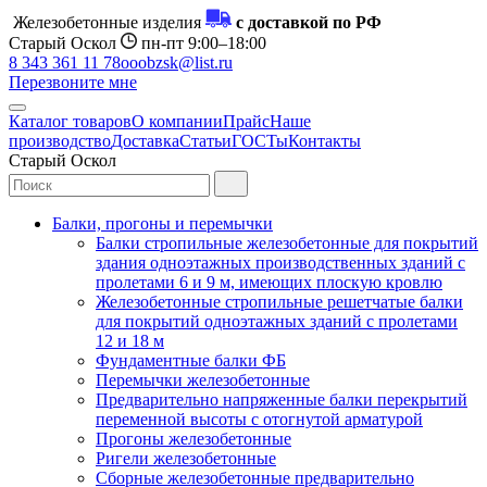
Железобетонные изделия
с доставкой по РФ
Старый Оскол
пн-пт 9:00–18:00
8 343 361 11 78
ooobzsk@list.ru
Перезвоните мне
Каталог товаров
О компании
Прайс
Наше
производство
Доставка
Статьи
ГОСТы
Контакты
Старый Оскол
Балки, прогоны и перемычки
Балки стропильные железобетонные для покрытий
здания одноэтажных производственных зданий с
пролетами 6 и 9 м, имеющих плоскую кровлю
Железобетонные стропильные решетчатые балки
для покрытий одноэтажных зданий с пролетами
12 и 18 м
Фундаментные балки ФБ
Перемычки железобетонные
Предварительно напряженные балки перекрытий
переменной высоты с отогнутой арматурой
Прогоны железобетонные
Ригели железобетонные
Сборные железобетонные предварительно