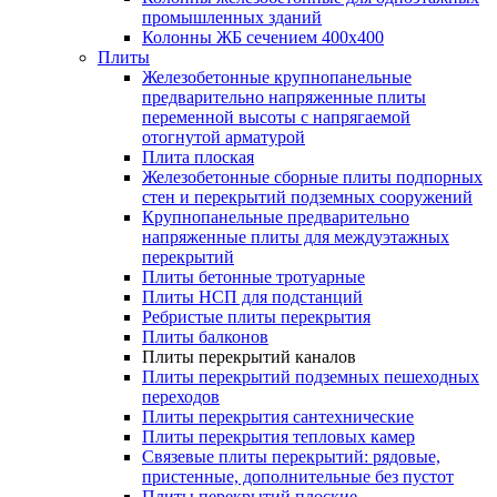
промышленных зданий
Колонны ЖБ сечением 400х400
Плиты
Железобетонные крупнопанельные
предварительно напряженные плиты
переменной высоты с напрягаемой
отогнутой арматурой
Плита плоская
Железобетонные сборные плиты подпорных
стен и перекрытий подземных сооружений
Крупнопанельные предварительно
напряженные плиты для междуэтажных
перекрытий
Плиты бетонные тротуарные
Плиты НСП для подстанций
Ребристые плиты перекрытия
Плиты балконов
Плиты перекрытий каналов
Плиты перекрытий подземных пешеходных
переходов
Плиты перекрытия сантехнические
Плиты перекрытия тепловых камер
Связевые плиты перекрытий: рядовые,
пристенные, дополнительные без пустот
Плиты перекрытий плоские