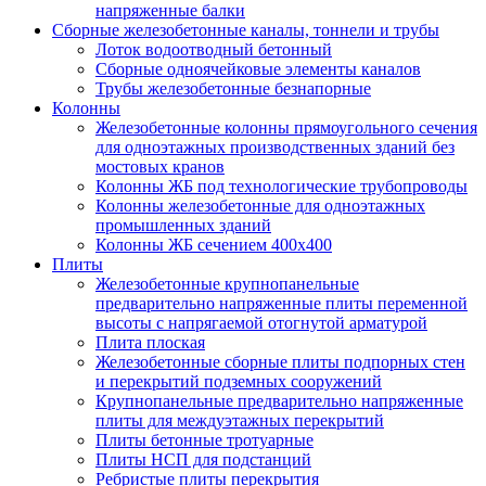
напряженные балки
Сборные железобетонные каналы, тоннели и трубы
Лоток водоотводный бетонный
Сборные одноячейковые элементы каналов
Трубы железобетонные безнапорные
Колонны
Железобетонные колонны прямоугольного сечения
для одноэтажных производственных зданий без
мостовых кранов
Колонны ЖБ под технологические трубопроводы
Колонны железобетонные для одноэтажных
промышленных зданий
Колонны ЖБ сечением 400х400
Плиты
Железобетонные крупнопанельные
предварительно напряженные плиты переменной
высоты с напрягаемой отогнутой арматурой
Плита плоская
Железобетонные сборные плиты подпорных стен
и перекрытий подземных сооружений
Крупнопанельные предварительно напряженные
плиты для междуэтажных перекрытий
Плиты бетонные тротуарные
Плиты НСП для подстанций
Ребристые плиты перекрытия