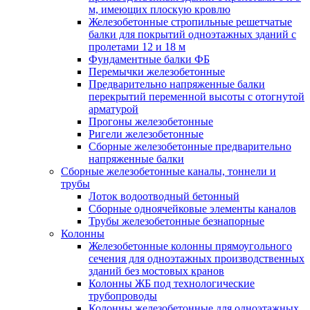
м, имеющих плоскую кровлю
Железобетонные стропильные решетчатые
балки для покрытий одноэтажных зданий с
пролетами 12 и 18 м
Фундаментные балки ФБ
Перемычки железобетонные
Предварительно напряженные балки
перекрытий переменной высоты с отогнутой
арматурой
Прогоны железобетонные
Ригели железобетонные
Сборные железобетонные предварительно
напряженные балки
Сборные железобетонные каналы, тоннели и
трубы
Лоток водоотводный бетонный
Сборные одноячейковые элементы каналов
Трубы железобетонные безнапорные
Колонны
Железобетонные колонны прямоугольного
сечения для одноэтажных производственных
зданий без мостовых кранов
Колонны ЖБ под технологические
трубопроводы
Колонны железобетонные для одноэтажных