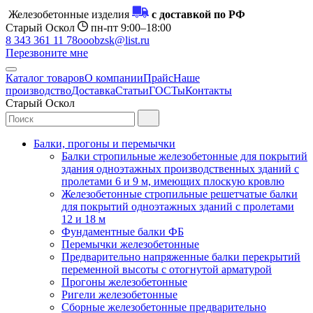
Железобетонные изделия
с доставкой по РФ
Старый Оскол
пн-пт 9:00–18:00
8 343 361 11 78
ooobzsk@list.ru
Перезвоните мне
Каталог товаров
О компании
Прайс
Наше
производство
Доставка
Статьи
ГОСТы
Контакты
Старый Оскол
Балки, прогоны и перемычки
Балки стропильные железобетонные для покрытий
здания одноэтажных производственных зданий с
пролетами 6 и 9 м, имеющих плоскую кровлю
Железобетонные стропильные решетчатые балки
для покрытий одноэтажных зданий с пролетами
12 и 18 м
Фундаментные балки ФБ
Перемычки железобетонные
Предварительно напряженные балки перекрытий
переменной высоты с отогнутой арматурой
Прогоны железобетонные
Ригели железобетонные
Сборные железобетонные предварительно