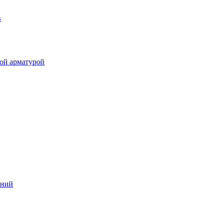
в
ой арматурой
аний