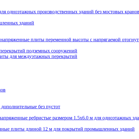
для одноэтажных производственных зданий без мостовых крано
шленных зданий
напряженные плиты переменной высоты с напрягаемой отогнут
 перекрытий подземных сооружений
литы для междуэтажных перекрытий
дов
 дополнительные без пустот
апряженные ребристые размером 1.5х6.0 м для одноэтажных зд
нные плиты длиной 12 м для покрытий промышленных зданий