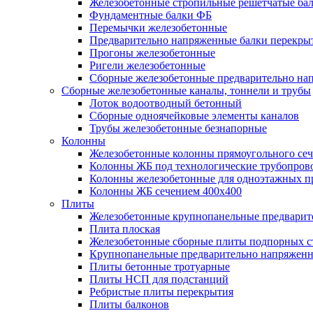
Железобетонные стропильные решетчатые бал
Фундаментные балки ФБ
Перемычки железобетонные
Предварительно напряженные балки перекрыт
Прогоны железобетонные
Ригели железобетонные
Сборные железобетонные предварительно на
Сборные железобетонные каналы, тоннели и трубы
Лоток водоотводный бетонный
Сборные одноячейковые элементы каналов
Трубы железобетонные безнапорные
Колонны
Железобетонные колонны прямоугольного сеч
Колонны ЖБ под технологические трубопров
Колонны железобетонные для одноэтажных 
Колонны ЖБ сечением 400х400
Плиты
Железобетонные крупнопанельные предварит
Плита плоская
Железобетонные сборные плиты подпорных с
Крупнопанельные предварительно напряжен
Плиты бетонные тротуарные
Плиты НСП для подстанций
Ребристые плиты перекрытия
Плиты балконов