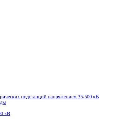
трических подстанций напряжением 35-500 кВ
оды
00 кВ