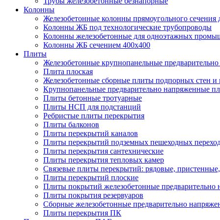
Трубы железобетонные безнапорные
Колонны
Железобетонные колонны прямоугольного сечения 
Колонны ЖБ под технологические трубопроводы
Колонны железобетонные для одноэтажных промы
Колонны ЖБ сечением 400х400
Плиты
Железобетонные крупнопанельные предварительно 
Плита плоская
Железобетонные сборные плиты подпорных стен и
Крупнопанельные предварительно напряженные п
Плиты бетонные тротуарные
Плиты НСП для подстанций
Ребристые плиты перекрытия
Плиты балконов
Плиты перекрытий каналов
Плиты перекрытий подземных пешеходных перехо
Плиты перекрытия сантехнические
Плиты перекрытия тепловых камер
Связевые плиты перекрытий: рядовые, пристенные,
Плиты перекрытий плоские
Плиты покрытий железобетонные предварительно н
Плиты покрытия резервуаров
Сборные железобетонные предварительно напряже
Плиты перекрытия ПК