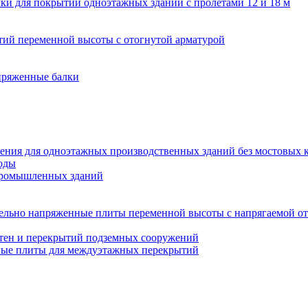
ки для покрытий одноэтажных зданий с пролетами 12 и 18 м
ий переменной высоты с отогнутой арматурой
пряженные балки
ения для одноэтажных производственных зданий без мостовых 
оды
промышленных зданий
ельно напряженные плиты переменной высоты с напрягаемой от
тен и перекрытий подземных сооружений
ные плиты для междуэтажных перекрытий