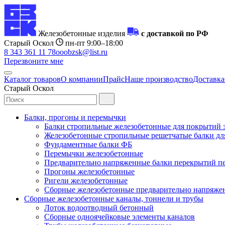
Железобетонные изделия
с доставкой по РФ
Старый Оскол
пн-пт 9:00–18:00
8 343 361 11 78
ooobzsk@list.ru
Перезвоните мне
Каталог товаров
О компании
Прайс
Наше производство
Доставка
Старый Оскол
Балки, прогоны и перемычки
Балки стропильные железобетонные для покрытий 
Железобетонные стропильные решетчатые балки для
Фундаментные балки ФБ
Перемычки железобетонные
Предварительно напряженные балки перекрытий пе
Прогоны железобетонные
Ригели железобетонные
Сборные железобетонные предварительно напряже
Сборные железобетонные каналы, тоннели и трубы
Лоток водоотводный бетонный
Сборные одноячейковые элементы каналов