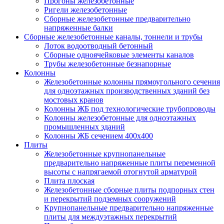
Прогоны железобетонные
Ригели железобетонные
Сборные железобетонные предварительно
напряженные балки
Сборные железобетонные каналы, тоннели и трубы
Лоток водоотводный бетонный
Сборные одноячейковые элементы каналов
Трубы железобетонные безнапорные
Колонны
Железобетонные колонны прямоугольного сечения
для одноэтажных производственных зданий без
мостовых кранов
Колонны ЖБ под технологические трубопроводы
Колонны железобетонные для одноэтажных
промышленных зданий
Колонны ЖБ сечением 400х400
Плиты
Железобетонные крупнопанельные
предварительно напряженные плиты переменной
высоты с напрягаемой отогнутой арматурой
Плита плоская
Железобетонные сборные плиты подпорных стен
и перекрытий подземных сооружений
Крупнопанельные предварительно напряженные
плиты для междуэтажных перекрытий