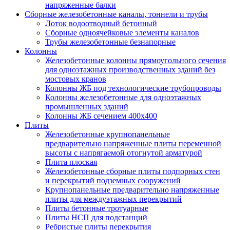
напряженные балки
Сборные железобетонные каналы, тоннели и трубы
Лоток водоотводный бетонный
Сборные одноячейковые элементы каналов
Трубы железобетонные безнапорные
Колонны
Железобетонные колонны прямоугольного сечения
для одноэтажных производственных зданий без
мостовых кранов
Колонны ЖБ под технологические трубопроводы
Колонны железобетонные для одноэтажных
промышленных зданий
Колонны ЖБ сечением 400х400
Плиты
Железобетонные крупнопанельные
предварительно напряженные плиты переменной
высоты с напрягаемой отогнутой арматурой
Плита плоская
Железобетонные сборные плиты подпорных стен
и перекрытий подземных сооружений
Крупнопанельные предварительно напряженные
плиты для междуэтажных перекрытий
Плиты бетонные тротуарные
Плиты НСП для подстанций
Ребристые плиты перекрытия