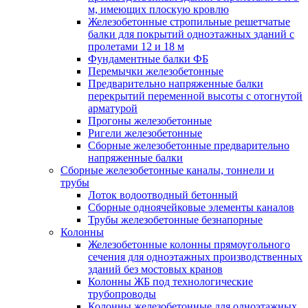
м, имеющих плоскую кровлю
Железобетонные стропильные решетчатые
балки для покрытий одноэтажных зданий с
пролетами 12 и 18 м
Фундаментные балки ФБ
Перемычки железобетонные
Предварительно напряженные балки
перекрытий переменной высоты с отогнутой
арматурой
Прогоны железобетонные
Ригели железобетонные
Сборные железобетонные предварительно
напряженные балки
Сборные железобетонные каналы, тоннели и
трубы
Лоток водоотводный бетонный
Сборные одноячейковые элементы каналов
Трубы железобетонные безнапорные
Колонны
Железобетонные колонны прямоугольного
сечения для одноэтажных производственных
зданий без мостовых кранов
Колонны ЖБ под технологические
трубопроводы
Колонны железобетонные для одноэтажных