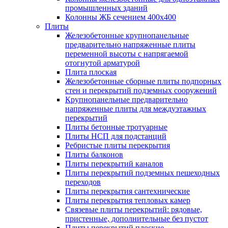
промышленных зданий
Колонны ЖБ сечением 400х400
Плиты
Железобетонные крупнопанельные
предварительно напряженные плиты
переменной высоты с напрягаемой
отогнутой арматурой
Плита плоская
Железобетонные сборные плиты подпорных
стен и перекрытий подземных сооружений
Крупнопанельные предварительно
напряженные плиты для междуэтажных
перекрытий
Плиты бетонные тротуарные
Плиты НСП для подстанций
Ребристые плиты перекрытия
Плиты балконов
Плиты перекрытий каналов
Плиты перекрытий подземных пешеходных
переходов
Плиты перекрытия сантехнические
Плиты перекрытия тепловых камер
Связевые плиты перекрытий: рядовые,
пристенные, дополнительные без пустот
Плиты перекрытий плоские