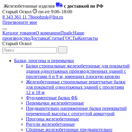
Железобетонные изделия
с доставкой по РФ
Старый Оскол
пн-пт 9:00–18:00
8 343 361 11 78
ooobzsk@list.ru
Перезвоните мне
Каталог товаров
О компании
Прайс
Наше
производство
Доставка
Статьи
ГОСТы
Контакты
Старый Оскол
Балки, прогоны и перемычки
Балки стропильные железобетонные для покрытий
здания одноэтажных производственных зданий с
пролетами 6 и 9 м, имеющих плоскую кровлю
Железобетонные стропильные решетчатые балки
для покрытий одноэтажных зданий с пролетами
12 и 18 м
Фундаментные балки ФБ
Перемычки железобетонные
Предварительно напряженные балки перекрытий
переменной высоты с отогнутой арматурой
Прогоны железобетонные
Ригели железобетонные
Сборные железобетонные предварительно