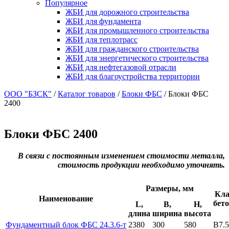
Популярное
ЖБИ для дорожного строительства
ЖБИ для фундамента
ЖБИ для промышленного строительства
ЖБИ для теплотрасс
ЖБИ для гражданского строительства
ЖБИ для энергетического строительства
ЖБИ для нефтегазовой отрасли
ЖБИ для благоустройства территории
ООО "БЗСК"
/
Каталог товаров
/
Блоки ФБС
/
Блоки ФБС
2400
Блоки ФБС 2400
В связи с постоянным изменением стоимости металла,
стоимость продукции необходимо уточнять.
Размеры, мм
Кла
Наименование
бет
L,
B,
H,
длина
ширина
высота
Фундаментный блок ФБС 24.3.6-т
2380
300
580
B7.5