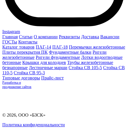
Instagram
Главная
Статьи
О компании
Реквизиты
Доставка
Вакансии
ГОСТы
Контакты
Каталог товаров
ПАГ-14
ПАГ-18
Перемычки железобетонные
Плиты перекрытия ПК
Фундаментные балки
Ригели
железобетонные
Ригели фундаментные
Лотки водоотводные
бетонные
Крышки для колодцев
Трубы железобетонные
безнапорные
Лестничные марши
Стойка СВ 105-5
Стойка СВ
110-5
Стойка СВ 95-3
Типовые договоры
Прайс-лист
Разработка и
продвижение сайтов
© 2026, ООО «БЗСК»
Политика конфиденциальности