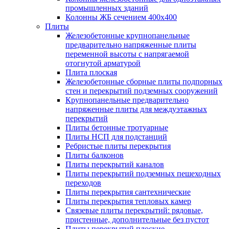
промышленных зданий
Колонны ЖБ сечением 400х400
Плиты
Железобетонные крупнопанельные
предварительно напряженные плиты
переменной высоты с напрягаемой
отогнутой арматурой
Плита плоская
Железобетонные сборные плиты подпорных
стен и перекрытий подземных сооружений
Крупнопанельные предварительно
напряженные плиты для междуэтажных
перекрытий
Плиты бетонные тротуарные
Плиты НСП для подстанций
Ребристые плиты перекрытия
Плиты балконов
Плиты перекрытий каналов
Плиты перекрытий подземных пешеходных
переходов
Плиты перекрытия сантехнические
Плиты перекрытия тепловых камер
Связевые плиты перекрытий: рядовые,
пристенные, дополнительные без пустот
Плиты перекрытий плоские