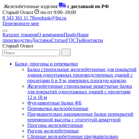
Железобетонные изделия
с доставкой по РФ
Старый Оскол
пн-пт 9:00–18:00
8 343 361 11 78
ooobzsk@list.ru
Перезвоните мне
Каталог товаров
О компании
Прайс
Наше
производство
Доставка
Статьи
ГОСТы
Контакты
Старый Оскол
Балки, прогоны и перемычки
Балки стропильные железобетонные для покрытий
здания одноэтажных производственных зданий с
пролетами 6 и 9 м, имеющих плоскую кровлю
Железобетонные стропильные решетчатые балки
для покрытий одноэтажных зданий с пролетами
12 и 18 м
Фундаментные балки ФБ
Перемычки железобетонные
Предварительно напряженные балки перекрытий
переменной высоты с отогнутой арматурой
Прогоны железобетонные
Ригели железобетонные
Сборные железобетонные предварительно