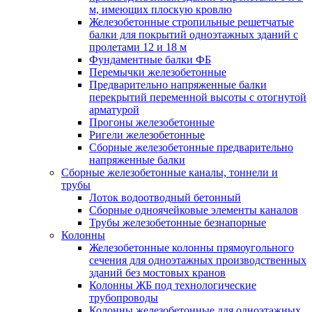
м, имеющих плоскую кровлю
Железобетонные стропильные решетчатые
балки для покрытий одноэтажных зданий с
пролетами 12 и 18 м
Фундаментные балки ФБ
Перемычки железобетонные
Предварительно напряженные балки
перекрытий переменной высоты с отогнутой
арматурой
Прогоны железобетонные
Ригели железобетонные
Сборные железобетонные предварительно
напряженные балки
Сборные железобетонные каналы, тоннели и
трубы
Лоток водоотводный бетонный
Сборные одноячейковые элементы каналов
Трубы железобетонные безнапорные
Колонны
Железобетонные колонны прямоугольного
сечения для одноэтажных производственных
зданий без мостовых кранов
Колонны ЖБ под технологические
трубопроводы
Колонны железобетонные для одноэтажных