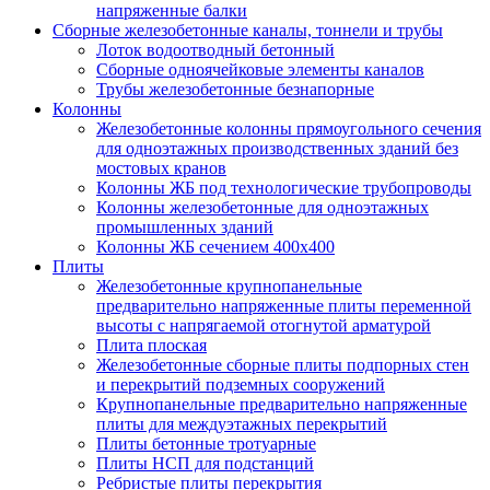
напряженные балки
Сборные железобетонные каналы, тоннели и трубы
Лоток водоотводный бетонный
Сборные одноячейковые элементы каналов
Трубы железобетонные безнапорные
Колонны
Железобетонные колонны прямоугольного сечения
для одноэтажных производственных зданий без
мостовых кранов
Колонны ЖБ под технологические трубопроводы
Колонны железобетонные для одноэтажных
промышленных зданий
Колонны ЖБ сечением 400х400
Плиты
Железобетонные крупнопанельные
предварительно напряженные плиты переменной
высоты с напрягаемой отогнутой арматурой
Плита плоская
Железобетонные сборные плиты подпорных стен
и перекрытий подземных сооружений
Крупнопанельные предварительно напряженные
плиты для междуэтажных перекрытий
Плиты бетонные тротуарные
Плиты НСП для подстанций
Ребристые плиты перекрытия