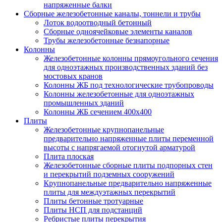
напряженные балки
Сборные железобетонные каналы, тоннели и трубы
Лоток водоотводный бетонный
Сборные одноячейковые элементы каналов
Трубы железобетонные безнапорные
Колонны
Железобетонные колонны прямоугольного сечения
для одноэтажных производственных зданий без
мостовых кранов
Колонны ЖБ под технологические трубопроводы
Колонны железобетонные для одноэтажных
промышленных зданий
Колонны ЖБ сечением 400х400
Плиты
Железобетонные крупнопанельные
предварительно напряженные плиты переменной
высоты с напрягаемой отогнутой арматурой
Плита плоская
Железобетонные сборные плиты подпорных стен
и перекрытий подземных сооружений
Крупнопанельные предварительно напряженные
плиты для междуэтажных перекрытий
Плиты бетонные тротуарные
Плиты НСП для подстанций
Ребристые плиты перекрытия