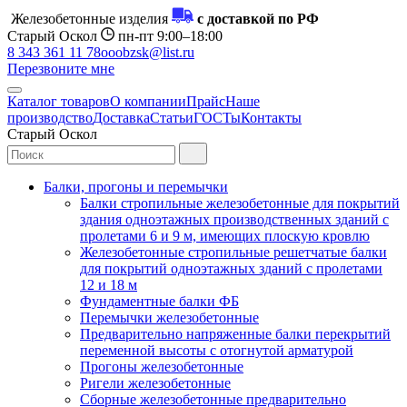
Железобетонные изделия
с доставкой по РФ
Старый Оскол
пн-пт 9:00–18:00
8 343 361 11 78
ooobzsk@list.ru
Перезвоните мне
Каталог товаров
О компании
Прайс
Наше
производство
Доставка
Статьи
ГОСТы
Контакты
Старый Оскол
Балки, прогоны и перемычки
Балки стропильные железобетонные для покрытий
здания одноэтажных производственных зданий с
пролетами 6 и 9 м, имеющих плоскую кровлю
Железобетонные стропильные решетчатые балки
для покрытий одноэтажных зданий с пролетами
12 и 18 м
Фундаментные балки ФБ
Перемычки железобетонные
Предварительно напряженные балки перекрытий
переменной высоты с отогнутой арматурой
Прогоны железобетонные
Ригели железобетонные
Сборные железобетонные предварительно