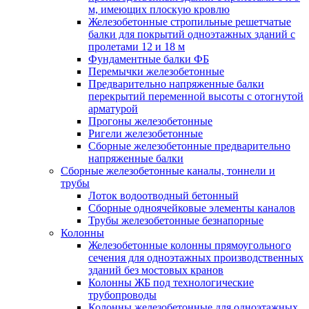
м, имеющих плоскую кровлю
Железобетонные стропильные решетчатые
балки для покрытий одноэтажных зданий с
пролетами 12 и 18 м
Фундаментные балки ФБ
Перемычки железобетонные
Предварительно напряженные балки
перекрытий переменной высоты с отогнутой
арматурой
Прогоны железобетонные
Ригели железобетонные
Сборные железобетонные предварительно
напряженные балки
Сборные железобетонные каналы, тоннели и
трубы
Лоток водоотводный бетонный
Сборные одноячейковые элементы каналов
Трубы железобетонные безнапорные
Колонны
Железобетонные колонны прямоугольного
сечения для одноэтажных производственных
зданий без мостовых кранов
Колонны ЖБ под технологические
трубопроводы
Колонны железобетонные для одноэтажных