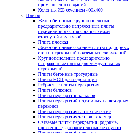
промышленных зданий
Колонны ЖБ сечением 400х400
Плиты
Железобетонные крупнопанельные
предварительно напряженные плиты
переменной высоты с напрягаемой
отогнутой арматурой
Плита плоская
Железобетонные сборные плиты подпорных
стен и перекрытий подземных сооружений
Крупнопанельные предварительно
напряженные плиты для междуэтажных
перекрытий
Плиты бетонные тротуарные
Плиты НСП для подстанций
Ребристые плиты перекрытия
Плиты балконов
Плиты перекрытий каналов
Плиты перекрытий подземных пешеходных
переходов
Плиты перекрытия сантехнические
Плиты перекрытия тепловых камер
Связевые плиты перекрытий: рядовые,
пристенные, дополнительные без пустот
Плиты перекрытий плоские