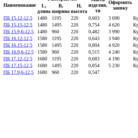
Оформить
Наименование
изделия,
L,
B,
H,
заявку
тн
длина
ширина
высота
ПБ 15.12-12,5
1480
1195
220
0,603
3 690
К
ПБ 15.15-12,5
1480
1495
220
0,754
4 620
К
ПБ 15.9,6-12,5
1480
960
220
0,482
3 990
К
ПБ 16.12-12,5
1580
1195
220
0,643
3 940
К
ПБ 16.15-12,5
1580
1495
220
0,804
4 920
К
ПБ 16.9,6-12,5
1580
960
220
0,515
4 240
К
ПБ 17.12-12,5
1680
1195
220
0,683
4 190
К
ПБ 17.15-12,5
1680
1495
220
0,854
5 230
К
ПБ 17.9,6-12,5
1680
960
220
0,547