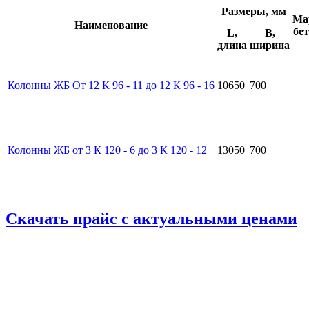
Размеры, мм
Ма
Наименование
бе
L,
B,
длина
ширина
Колонны ЖБ От 12 К 96 - 11 до 12 К 96 - 16
10650
700
Колонны ЖБ от 3 К 120 - 6 до 3 К 120 - 12
13050
700
Скачать прайс с актуальными ценами