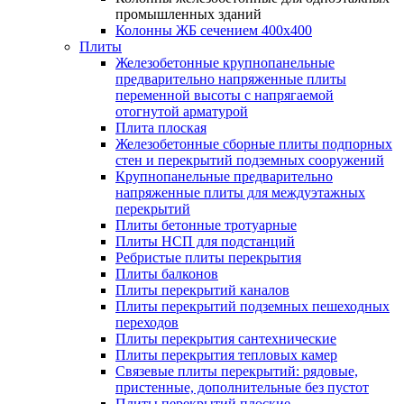
промышленных зданий
Колонны ЖБ сечением 400х400
Плиты
Железобетонные крупнопанельные
предварительно напряженные плиты
переменной высоты с напрягаемой
отогнутой арматурой
Плита плоская
Железобетонные сборные плиты подпорных
стен и перекрытий подземных сооружений
Крупнопанельные предварительно
напряженные плиты для междуэтажных
перекрытий
Плиты бетонные тротуарные
Плиты НСП для подстанций
Ребристые плиты перекрытия
Плиты балконов
Плиты перекрытий каналов
Плиты перекрытий подземных пешеходных
переходов
Плиты перекрытия сантехнические
Плиты перекрытия тепловых камер
Связевые плиты перекрытий: рядовые,
пристенные, дополнительные без пустот
Плиты перекрытий плоские