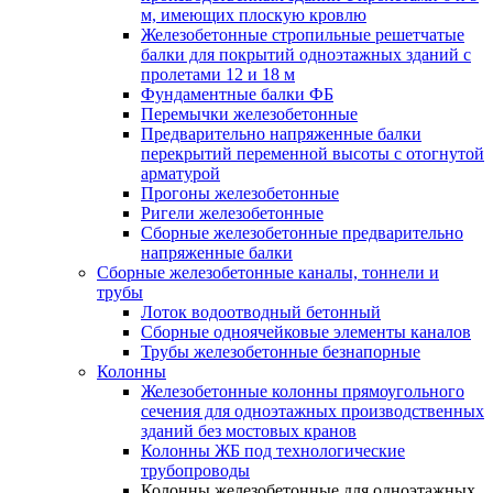
м, имеющих плоскую кровлю
Железобетонные стропильные решетчатые
балки для покрытий одноэтажных зданий с
пролетами 12 и 18 м
Фундаментные балки ФБ
Перемычки железобетонные
Предварительно напряженные балки
перекрытий переменной высоты с отогнутой
арматурой
Прогоны железобетонные
Ригели железобетонные
Сборные железобетонные предварительно
напряженные балки
Сборные железобетонные каналы, тоннели и
трубы
Лоток водоотводный бетонный
Сборные одноячейковые элементы каналов
Трубы железобетонные безнапорные
Колонны
Железобетонные колонны прямоугольного
сечения для одноэтажных производственных
зданий без мостовых кранов
Колонны ЖБ под технологические
трубопроводы
Колонны железобетонные для одноэтажных