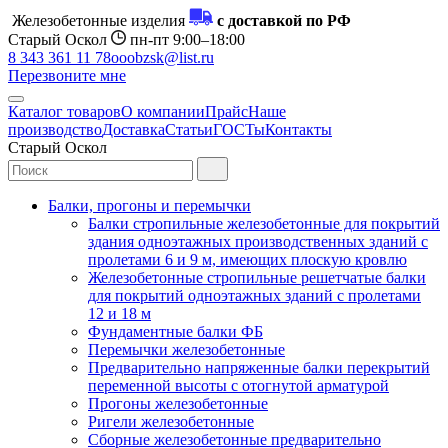
Железобетонные изделия
с доставкой по РФ
Старый Оскол
пн-пт 9:00–18:00
8 343 361 11 78
ooobzsk@list.ru
Перезвоните мне
Каталог товаров
О компании
Прайс
Наше
производство
Доставка
Статьи
ГОСТы
Контакты
Старый Оскол
Балки, прогоны и перемычки
Балки стропильные железобетонные для покрытий
здания одноэтажных производственных зданий с
пролетами 6 и 9 м, имеющих плоскую кровлю
Железобетонные стропильные решетчатые балки
для покрытий одноэтажных зданий с пролетами
12 и 18 м
Фундаментные балки ФБ
Перемычки железобетонные
Предварительно напряженные балки перекрытий
переменной высоты с отогнутой арматурой
Прогоны железобетонные
Ригели железобетонные
Сборные железобетонные предварительно