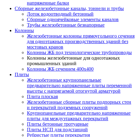
напряженные балки
Сборные железобетонные каналы, тоннели и трубы
Лоток водоотводный бетонный
Сборные одноячейковые элементы каналов
Трубы железобетонные безнапорные
Колонны
Железобетонные колонны прямоугольного сечения
для одноэтажных производственных зданий без
мостовых кранов
Колонны ЖБ под технологические трубопроводы
Колонны железобетонные для одноэтажных
промышленных зданий
Колонны ЖБ сечением 400х400
Плиты
Железобетонные крупнопанельные
предварительно напряженные плиты переменной
высоты с напрягаемой отогнутой арматурой
Плита плоская
Железобетонные сборные плиты подпорных стен
и перекрытий подземных сооружений
Крупнопанельные предварительно напряженные
плиты для междуэтажных перекрытий
Плиты бетонные тротуарные
Плиты НСП для подстанций
Ребристые плиты перекрытия