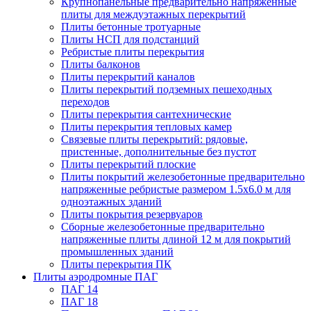
Крупнопанельные предварительно напряженные
плиты для междуэтажных перекрытий
Плиты бетонные тротуарные
Плиты НСП для подстанций
Ребристые плиты перекрытия
Плиты балконов
Плиты перекрытий каналов
Плиты перекрытий подземных пешеходных
переходов
Плиты перекрытия сантехнические
Плиты перекрытия тепловых камер
Связевые плиты перекрытий: рядовые,
пристенные, дополнительные без пустот
Плиты перекрытий плоские
Плиты покрытий железобетонные предварительно
напряженные ребристые размером 1.5х6.0 м для
одноэтажных зданий
Плиты покрытия резервуаров
Сборные железобетонные предварительно
напряженные плиты длиной 12 м для покрытий
промышленных зданий
Плиты перекрытия ПК
Плиты аэродромные ПАГ
ПАГ 14
ПАГ 18