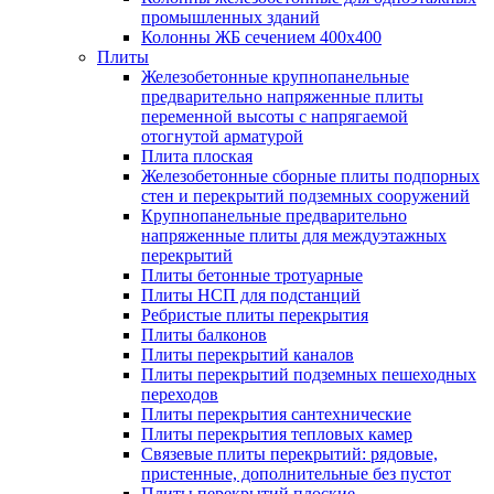
промышленных зданий
Колонны ЖБ сечением 400х400
Плиты
Железобетонные крупнопанельные
предварительно напряженные плиты
переменной высоты с напрягаемой
отогнутой арматурой
Плита плоская
Железобетонные сборные плиты подпорных
стен и перекрытий подземных сооружений
Крупнопанельные предварительно
напряженные плиты для междуэтажных
перекрытий
Плиты бетонные тротуарные
Плиты НСП для подстанций
Ребристые плиты перекрытия
Плиты балконов
Плиты перекрытий каналов
Плиты перекрытий подземных пешеходных
переходов
Плиты перекрытия сантехнические
Плиты перекрытия тепловых камер
Связевые плиты перекрытий: рядовые,
пристенные, дополнительные без пустот
Плиты перекрытий плоские