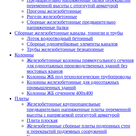
Предварительно напряженные балки перекрытий
переменной высоты с отогнутой арматурой
Прогоны железобетонные
Ригели железобетонные
Сборные железобетонные предварительно
напряженные балки
Сборные железобетонные каналы, тоннели и трубы
Лоток водоотводный бетонный
Сборные одноячейковые элементы каналов
Трубы железобетонные безнапорные
Колонны
Железобетонные колонны прямоугольного сечения
для одноэтажных производственных зданий без
мостовых кранов
Колонны ЖБ под технологические трубопроводы
Колонны железобетонные для одноэтажных
промышленных зданий
Колонны ЖБ сечением 400х400
Плиты
Железобетонные крупнопанельные
предварительно напряженные плиты переменной
высоты с напрягаемой отогнутой арматурой
Плита плоская
Железобетонные сборные плиты подпорных стен
и перекрытий подземных сооружений