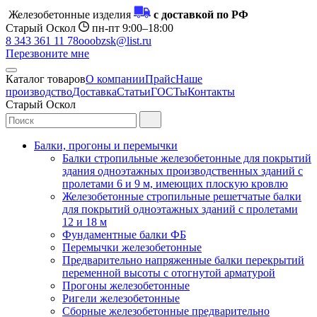
Железобетонные изделия
с доставкой по РФ
Старый Оскол
пн-пт 9:00–18:00
8 343 361 11 78
ooobzsk@list.ru
Перезвоните мне
Каталог товаров
О компании
Прайс
Наше
производство
Доставка
Статьи
ГОСТы
Контакты
Старый Оскол
Балки, прогоны и перемычки
Балки стропильные железобетонные для покрытий
здания одноэтажных производственных зданий с
пролетами 6 и 9 м, имеющих плоскую кровлю
Железобетонные стропильные решетчатые балки
для покрытий одноэтажных зданий с пролетами
12 и 18 м
Фундаментные балки ФБ
Перемычки железобетонные
Предварительно напряженные балки перекрытий
переменной высоты с отогнутой арматурой
Прогоны железобетонные
Ригели железобетонные
Сборные железобетонные предварительно