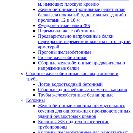
м, имеющих плоскую кровлю
Железобетонные стропильные решетчатые
балки для покрытий одноэтажных зданий с
пролетами 12 и 18 м
Фундаментные балки ФБ
Перемычки железобетонные
Предварительно напряженные балки
перекрытий переменной высоты с отогнутой
арматурой
Прогоны железобетонные
Ригели железобетонные
Сборные железобетонные предварительно
напряженные балки
Сборные железобетонные каналы, тоннели и
трубы
Лоток водоотводный бетонный
Сборные одноячейковые элементы каналов
Трубы железобетонные безнапорные
Колонны
Железобетонные колонны прямоугольного
сечения для одноэтажных производственных
зданий без мостовых кранов
Колонны ЖБ под технологические
трубопроводы
Колонны железобетонные для одноэтажных