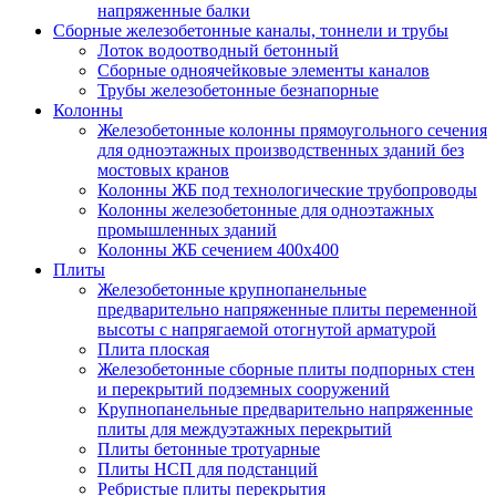
напряженные балки
Сборные железобетонные каналы, тоннели и трубы
Лоток водоотводный бетонный
Сборные одноячейковые элементы каналов
Трубы железобетонные безнапорные
Колонны
Железобетонные колонны прямоугольного сечения
для одноэтажных производственных зданий без
мостовых кранов
Колонны ЖБ под технологические трубопроводы
Колонны железобетонные для одноэтажных
промышленных зданий
Колонны ЖБ сечением 400х400
Плиты
Железобетонные крупнопанельные
предварительно напряженные плиты переменной
высоты с напрягаемой отогнутой арматурой
Плита плоская
Железобетонные сборные плиты подпорных стен
и перекрытий подземных сооружений
Крупнопанельные предварительно напряженные
плиты для междуэтажных перекрытий
Плиты бетонные тротуарные
Плиты НСП для подстанций
Ребристые плиты перекрытия